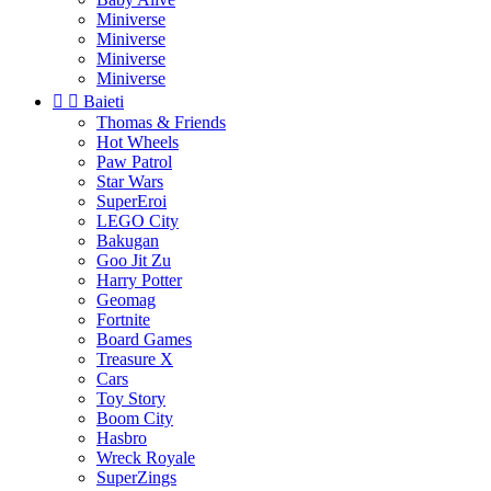
Miniverse
Miniverse
Miniverse
Miniverse


Baieti
Thomas & Friends
Hot Wheels
Paw Patrol
Star Wars
SuperEroi
LEGO City
Bakugan
Goo Jit Zu
Harry Potter
Geomag
Fortnite
Board Games
Treasure X
Cars
Toy Story
Boom City
Hasbro
Wreck Royale
SuperZings