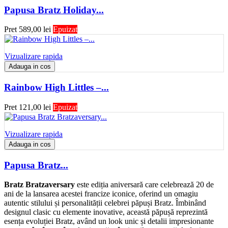
Papusa Bratz Holiday...
Pret
589,00 lei
Epuizat
Vizualizare rapida
Adauga in cos
Rainbow High Littles –...
Pret
121,00 lei
Epuizat
Vizualizare rapida
Adauga in cos
Papusa Bratz...
Bratz Bratzaversary
este ediția aniversară care celebrează 20 de
ani de la lansarea acestei francize iconice, oferind un omagiu
autentic stilului și personalității celebrei păpuși Bratz. Îmbinând
designul clasic cu elemente inovative, această păpușă reprezintă
esența evoluției Bratz, având un look unic și detalii impresionante