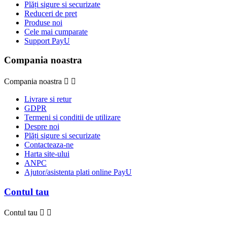
Plăți sigure si securizate
Reduceri de pret
Produse noi
Cele mai cumparate
Support PayU
Compania noastra
Compania noastra


Livrare si retur
GDPR
Termeni si conditii de utilizare
Despre noi
Plăți sigure si securizate
Contacteaza-ne
Harta site-ului
ANPC
Ajutor/asistenta plati online PayU
Contul tau
Contul tau

