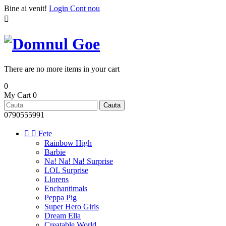
Bine ai venit!
Login
Cont nou

There are no more items in your cart
0
My Cart
0
Cauta
0790555991


Fete
Rainbow High
Barbie
Na! Na! Na! Surprise
LOL Surprise
Llorens
Enchantimals
Peppa Pig
Super Hero Girls
Dream Ella
Creatable World