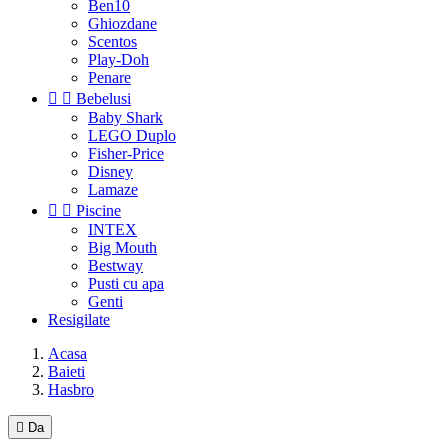
Ben10
Ghiozdane
Scentos
Play-Doh
Penare


Bebelusi
Baby Shark
LEGO Duplo
Fisher-Price
Disney
Lamaze


Piscine
INTEX
Big Mouth
Bestway
Pusti cu apa
Genti
Resigilate
Acasa
Baieti
Hasbro

Da