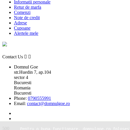
Informatii personale
Retur de marfa
Comenzi
Note de credit
Adrese
Cupoane
Alertele mele
Contact Us


Domnul Goe
str.Huedin 7, ap.104
sector 4
Bucuresti
Romania
Bucuresti
Phone:
0790555991
Email:
contact@domnulgoe.ro
500
Pentru o buna functionare, domnulgoe.ro foloses