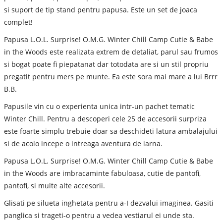
si suport de tip stand pentru papusa. Este un set de joaca
complet!
Papusa L.O.L. Surprise! O.M.G. Winter Chill Camp Cutie & Babe
in the Woods este realizata extrem de detaliat, parul sau frumos
si bogat poate fi piepatanat dar totodata are si un stil propriu
pregatit pentru mers pe munte. Ea este sora mai mare a lui Brrr
B.B.
Papusile vin cu o experienta unica intr-un pachet tematic
Winter Chill. Pentru a descoperi cele 25 de accesorii surpriza
este foarte simplu trebuie doar sa deschideti latura ambalajului
si de acolo incepe o intreaga aventura de iarna.
Papusa L.O.L. Surprise! O.M.G. Winter Chill Camp Cutie & Babe
in the Woods are imbracaminte fabuloasa, cutie de pantofi,
pantofi, si multe alte accesorii.
Glisati pe silueta inghetata pentru a-I dezvalui imaginea. Gasiti
panglica si trageti-o pentru a vedea vestiarul ei unde sta.