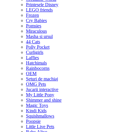
Printesele Disney
LEGO friends
Frozen
Cry Babies
Pomsies
Miraculous
Masha si ursul
44 Cats
Polly Pocket
Curligirls
Laffies
Hatchimals
Rainbocorns
OEM
Seturi de machiaj
OMG Pets
Jucarii interactive
My Little Pony
Shimmer and shine
Magic Toys
Kindi Kids
Squishmallows
Poopsie
Little Live Pets
Baby Alive