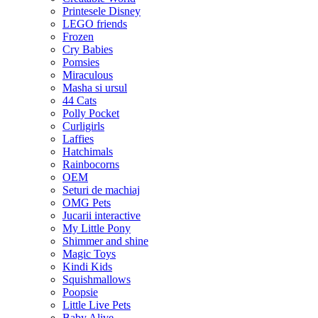
Printesele Disney
LEGO friends
Frozen
Cry Babies
Pomsies
Miraculous
Masha si ursul
44 Cats
Polly Pocket
Curligirls
Laffies
Hatchimals
Rainbocorns
OEM
Seturi de machiaj
OMG Pets
Jucarii interactive
My Little Pony
Shimmer and shine
Magic Toys
Kindi Kids
Squishmallows
Poopsie
Little Live Pets
Baby Alive