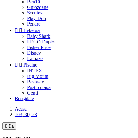
Ben10
Ghiozdane
Scentos
Play-Doh
Penare


Bebelusi
Baby Shark
LEGO Duplo
Fisher-Price
Disney
Lamaze


Piscine
INTEX
Big Mouth
Bestway
Pusti cu apa
Genti
Resigilate
Acasa
103, 30, 23

Da