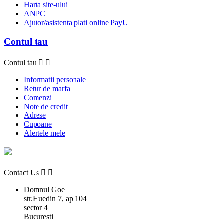
Harta site-ului
ANPC
Ajutor/asistenta plati online PayU
Contul tau
Contul tau


Informatii personale
Retur de marfa
Comenzi
Note de credit
Adrese
Cupoane
Alertele mele
Contact Us


Domnul Goe
str.Huedin 7, ap.104
sector 4
Bucuresti