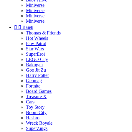
Miniverse
Miniverse
Miniverse
Miniverse


Baieti
Thomas & Friends
Hot Wheels
Paw Patrol
Star Wars
SuperEroi
LEGO City
Bakugan
Goo Jit Zu
Harry Potter
Geomag
Fortnite
Board Games
Treasure X
Cars
Toy Story
Boom City
Hasbro
Wreck Royale
SuperZings