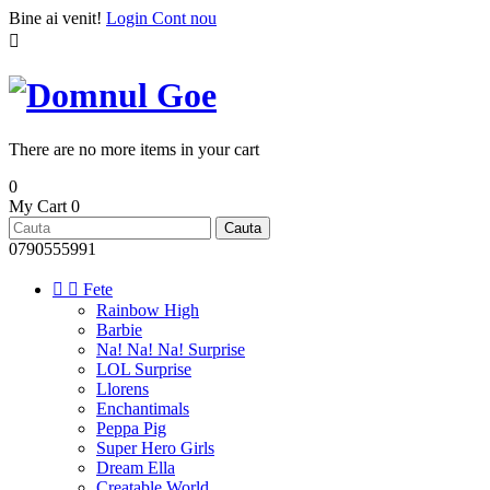
Bine ai venit!
Login
Cont nou

There are no more items in your cart
0
My Cart
0
Cauta
0790555991


Fete
Rainbow High
Barbie
Na! Na! Na! Surprise
LOL Surprise
Llorens
Enchantimals
Peppa Pig
Super Hero Girls
Dream Ella
Creatable World