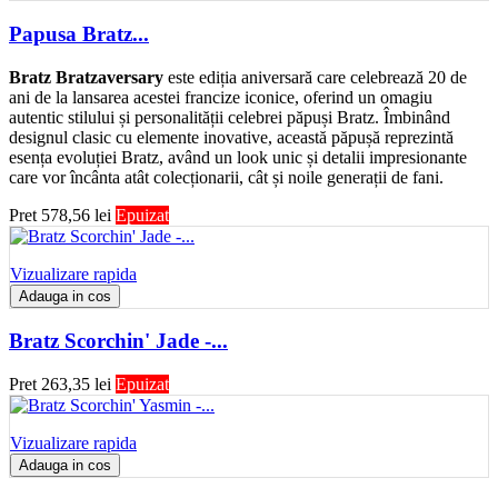
Papusa Bratz...
Bratz Bratzaversary
este ediția aniversară care celebrează 20 de
ani de la lansarea acestei francize iconice, oferind un omagiu
autentic stilului și personalității celebrei păpuși Bratz. Îmbinând
designul clasic cu elemente inovative, această păpușă reprezintă
esența evoluției Bratz, având un look unic și detalii impresionante
care vor încânta atât colecționarii, cât și noile generații de fani.
Pret
578,56 lei
Epuizat
Vizualizare rapida
Adauga in cos
Bratz Scorchin' Jade -...
Pret
263,35 lei
Epuizat
Vizualizare rapida
Adauga in cos