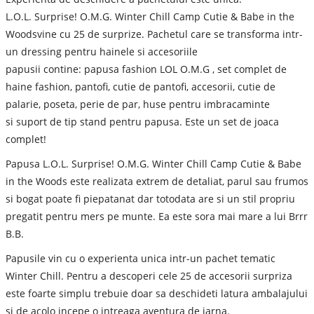
L.O.L. Surprise! O.M.G. Winter Chill Camp Cutie & Babe in the
Woodsvine cu 25 de surprize. Pachetul care se transforma intr-
un dressing pentru hainele si accesoriile
papusii contine: papusa fashion LOL O.M.G , set complet de
haine fashion, pantofi, cutie de pantofi, accesorii, cutie de
palarie, poseta, perie de par, huse pentru imbracaminte
si suport de tip stand pentru papusa. Este un set de joaca
complet!
Papusa L.O.L. Surprise! O.M.G. Winter Chill Camp Cutie & Babe
in the Woods este realizata extrem de detaliat, parul sau frumos
si bogat poate fi piepatanat dar totodata are si un stil propriu
pregatit pentru mers pe munte. Ea este sora mai mare a lui Brrr
B.B.
Papusile vin cu o experienta unica intr-un pachet tematic
Winter Chill. Pentru a descoperi cele 25 de accesorii surpriza
este foarte simplu trebuie doar sa deschideti latura ambalajului
si de acolo incepe o intreaga aventura de iarna.