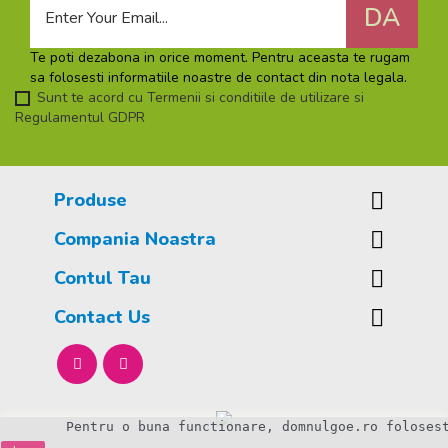
Te poti dezabona in orice moment. Pentru aceasta te rugam
sa folosesti informatiile noastre de contact din nota legala.
Sunt te acord cu
Termenii si conditiile de utilizare
si
Regulamentul
GDPR
Produse

Compania Noastra

Contul Tau

Contact Us

Pentru o buna functionare, domnulgoe.ro foloses