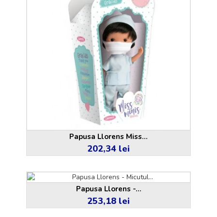
Papusa Llorens Miss...
202,34 lei
Pret
Papusa Llorens -...
253,18 lei
Pret