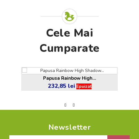
Cele Mai
Cumparate
Papusa Rainbow High...
232,85 lei
Pret
Epuizat
Newsletter