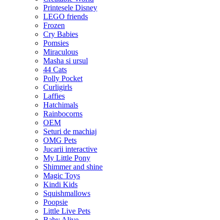
Printesele Disney
LEGO friends
Frozen
Cry Babies
Pomsies
Miraculous
Masha si ursul
44 Cats
Polly Pocket
Curligirls
Laffies
Hatchimals
Rainbocorns
OEM
Seturi de machiaj
OMG Pets
Jucarii interactive
My Little Pony
Shimmer and shine
Magic Toys
Kindi Kids
Squishmallows
Poopsie
Little Live Pets
Baby Alive