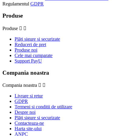
Regulamentul
GDPR
Produse
Produse


Plăți sigure si securizate
Reduceri de pret
Produse noi
Cele mai cumparate
Support PayU
Compania noastra
Compania noastra


Livrare si retur
GDPR
Termeni si conditii de utilizare
Despre noi
Plăți sigure si securizate
Contacteaza-ne
Harta site-ului
ANPC