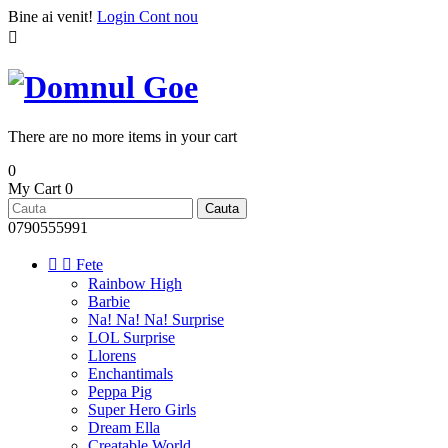
Bine ai venit!
Login
Cont nou

There are no more items in your cart
0
My Cart
0
Cauta
0790555991


Fete
Rainbow High
Barbie
Na! Na! Na! Surprise
LOL Surprise
Llorens
Enchantimals
Peppa Pig
Super Hero Girls
Dream Ella
Creatable World