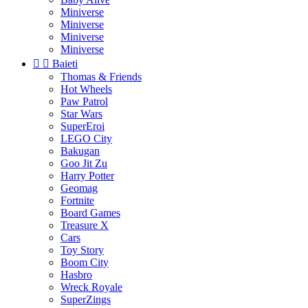
Miniverse
Miniverse
Miniverse
Miniverse


Baieti
Thomas & Friends
Hot Wheels
Paw Patrol
Star Wars
SuperEroi
LEGO City
Bakugan
Goo Jit Zu
Harry Potter
Geomag
Fortnite
Board Games
Treasure X
Cars
Toy Story
Boom City
Hasbro
Wreck Royale
SuperZings