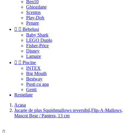
Ben10
Ghiozdane
Scentos
Play-Doh
Penare


Bebelusi
Baby Shark
LEGO Duplo
Fisher-Price
Disney
Lamaze


Piscine
INTEX
Big Mouth
Bestway
Pusti cu apa
Genti
Resigilate
Acasa
Jucarie de plus Squishmallows reversibil,Flip-A-Mallows,
Mascot Bear / Pantera, 13 cm
