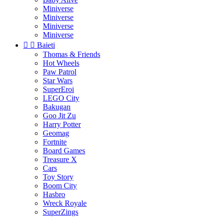
Miniverse
Miniverse
Miniverse
Miniverse


Baieti
Thomas & Friends
Hot Wheels
Paw Patrol
Star Wars
SuperEroi
LEGO City
Bakugan
Goo Jit Zu
Harry Potter
Geomag
Fortnite
Board Games
Treasure X
Cars
Toy Story
Boom City
Hasbro
Wreck Royale
SuperZings