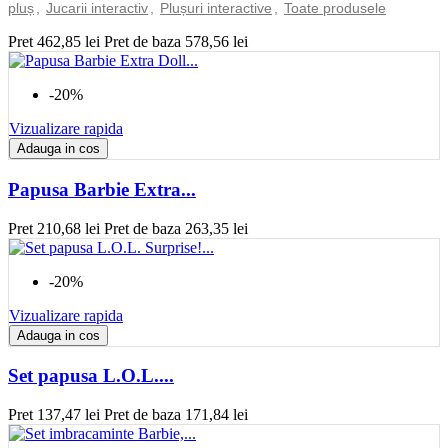
pluș
,
Jucarii interactiv
,
Plușuri interactive
,
Toate produsele
Pret
462,85 lei
Pret de baza
578,56 lei
-20%
Vizualizare rapida
Adauga in cos
Papusa Barbie Extra...
Pret
210,68 lei
Pret de baza
263,35 lei
-20%
Vizualizare rapida
Adauga in cos
Set papusa L.O.L....
Pret
137,47 lei
Pret de baza
171,84 lei