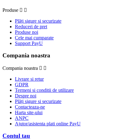
Produse


Plăți sigure si securizate
Reduceri de pret
Produse noi
Cele mai cumparate
Support PayU
Compania noastra
Compania noastra


Livrare si retur
GDPR
Termeni si conditii de utilizare
Despre noi
Plăți sigure si securizate
Contacteaza-ne
Harta site-ului
ANPC
Ajutor/asistenta plati online PayU
Contul tau