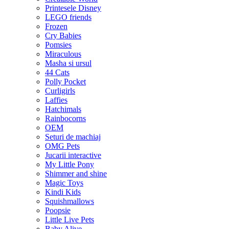
Printesele Disney
LEGO friends
Frozen
Cry Babies
Pomsies
Miraculous
Masha si ursul
44 Cats
Polly Pocket
Curligirls
Laffies
Hatchimals
Rainbocorns
OEM
Seturi de machiaj
OMG Pets
Jucarii interactive
My Little Pony
Shimmer and shine
Magic Toys
Kindi Kids
Squishmallows
Poopsie
Little Live Pets
Baby Alive