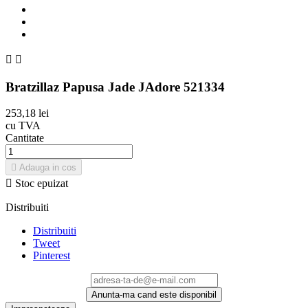


Bratzillaz Papusa Jade JAdore 521334
253,18 lei
cu TVA
Cantitate

Adauga in cos

Stoc epuizat
Distribuiti
Distribuiti
Tweet
Pinterest
Anunta-ma cand este disponibil