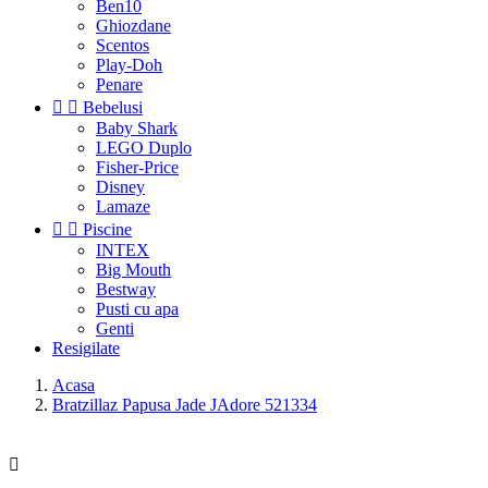
Ben10
Ghiozdane
Scentos
Play-Doh
Penare


Bebelusi
Baby Shark
LEGO Duplo
Fisher-Price
Disney
Lamaze


Piscine
INTEX
Big Mouth
Bestway
Pusti cu apa
Genti
Resigilate
Acasa
Bratzillaz Papusa Jade JAdore 521334
