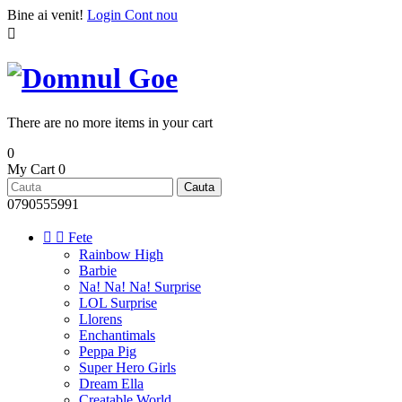
Bine ai venit!
Login
Cont nou

There are no more items in your cart
0
My Cart
0
Cauta
0790555991


Fete
Rainbow High
Barbie
Na! Na! Na! Surprise
LOL Surprise
Llorens
Enchantimals
Peppa Pig
Super Hero Girls
Dream Ella
Creatable World