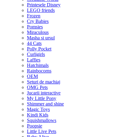
Printesele Disney
LEGO friends
Frozen
Cry Babies
Pomsies
Miraculous
Masha si ursul
44 Cats
Polly Pocket
Curligirls
Laffies
Hatchimals
Rainbocorns
OEM
Seturi de machiaj
OMG Pets
Jucarii interactive
My Little Pony
Shimmer and shine
Magic Toys
Kindi Kids
Squishmallows
Poopsie
Little Live Pets
Baby Alive