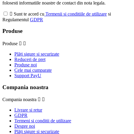
folosesti informatiile noastre de contact din nota legala.

Sunt te acord cu
Termenii si conditiile de utilizare
si
Regulamentul
GDPR
Produse
Produse


Plăți sigure si securizate
Reduceri de pret
Produse noi
Cele mai cumparate
Support PayU
Compania noastra
Compania noastra


Livrare si retur
GDPR
Termeni si conditii de utilizare
Despre noi
Plăți sigure si securizate