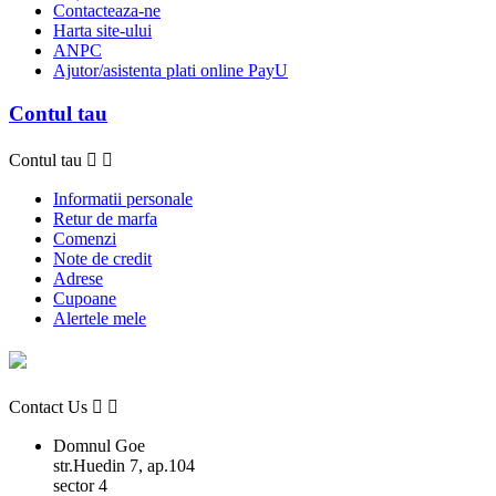
Contacteaza-ne
Harta site-ului
ANPC
Ajutor/asistenta plati online PayU
Contul tau
Contul tau


Informatii personale
Retur de marfa
Comenzi
Note de credit
Adrese
Cupoane
Alertele mele
Contact Us


Domnul Goe
str.Huedin 7, ap.104
sector 4