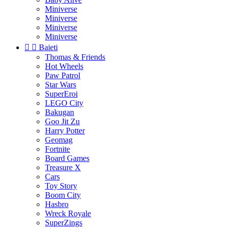
Miniverse
Miniverse
Miniverse
Miniverse


Baieti
Thomas & Friends
Hot Wheels
Paw Patrol
Star Wars
SuperEroi
LEGO City
Bakugan
Goo Jit Zu
Harry Potter
Geomag
Fortnite
Board Games
Treasure X
Cars
Toy Story
Boom City
Hasbro
Wreck Royale
SuperZings