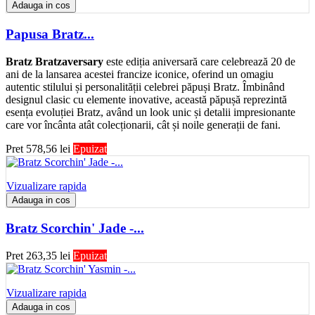
Adauga in cos
Papusa Bratz...
Bratz Bratzaversary
este ediția aniversară care celebrează 20 de
ani de la lansarea acestei francize iconice, oferind un omagiu
autentic stilului și personalității celebrei păpuși Bratz. Îmbinând
designul clasic cu elemente inovative, această păpușă reprezintă
esența evoluției Bratz, având un look unic și detalii impresionante
care vor încânta atât colecționarii, cât și noile generații de fani.
Pret
578,56 lei
Epuizat
Vizualizare rapida
Adauga in cos
Bratz Scorchin' Jade -...
Pret
263,35 lei
Epuizat
Vizualizare rapida
Adauga in cos