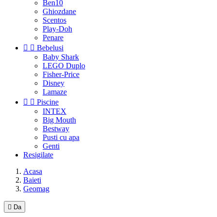
Ben10
Ghiozdane
Scentos
Play-Doh
Penare


Bebelusi
Baby Shark
LEGO Duplo
Fisher-Price
Disney
Lamaze


Piscine
INTEX
Big Mouth
Bestway
Pusti cu apa
Genti
Resigilate
Acasa
Baieti
Geomag

Da