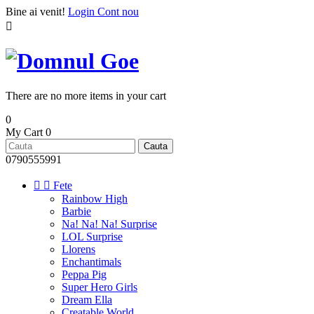
Bine ai venit!
Login
Cont nou

There are no more items in your cart
0
My Cart
0
Cauta
0790555991


Fete
Rainbow High
Barbie
Na! Na! Na! Surprise
LOL Surprise
Llorens
Enchantimals
Peppa Pig
Super Hero Girls
Dream Ella
Creatable World