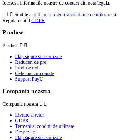
folosesti informatiile noastre de contact din nota legala.

Sunt te acord cu
Termenii si conditiile de utilizare
si
Regulamentul
GDPR
Produse
Produse


Plăți sigure si securizate
Reduceri de pret
Produse noi
Cele mai cumparate
Support PayU
Compania noastra
Compania noastra


Livrare si retur
GDPR
Termeni si conditii de utilizare
Despre noi
Plăți sigure si securizate