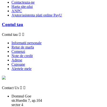
Contacteaza-ne
Harta site-ului
ANPC
Ajutor/asistenta plati online PayU
Contul tau
Contul tau


Informatii personale
Retur de marfa
Comenzi
Note de credit
Adrese
Cupoane
Alertele mele
Contact Us


Domnul Goe
str.Huedin 7, ap.104
sector 4