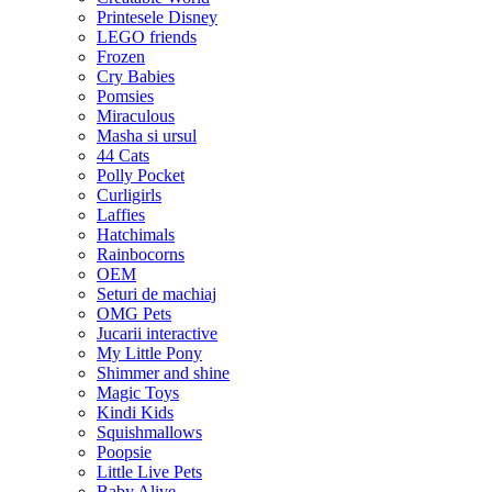
Printesele Disney
LEGO friends
Frozen
Cry Babies
Pomsies
Miraculous
Masha si ursul
44 Cats
Polly Pocket
Curligirls
Laffies
Hatchimals
Rainbocorns
OEM
Seturi de machiaj
OMG Pets
Jucarii interactive
My Little Pony
Shimmer and shine
Magic Toys
Kindi Kids
Squishmallows
Poopsie
Little Live Pets
Baby Alive