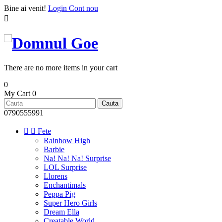
Bine ai venit!
Login
Cont nou

There are no more items in your cart
0
My Cart
0
Cauta
0790555991


Fete
Rainbow High
Barbie
Na! Na! Na! Surprise
LOL Surprise
Llorens
Enchantimals
Peppa Pig
Super Hero Girls
Dream Ella
Creatable World