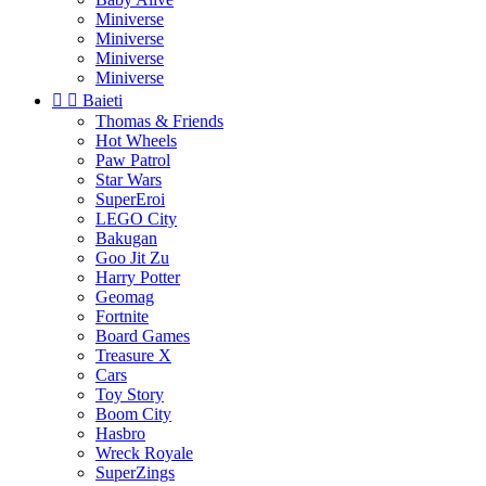
Miniverse
Miniverse
Miniverse
Miniverse


Baieti
Thomas & Friends
Hot Wheels
Paw Patrol
Star Wars
SuperEroi
LEGO City
Bakugan
Goo Jit Zu
Harry Potter
Geomag
Fortnite
Board Games
Treasure X
Cars
Toy Story
Boom City
Hasbro
Wreck Royale
SuperZings