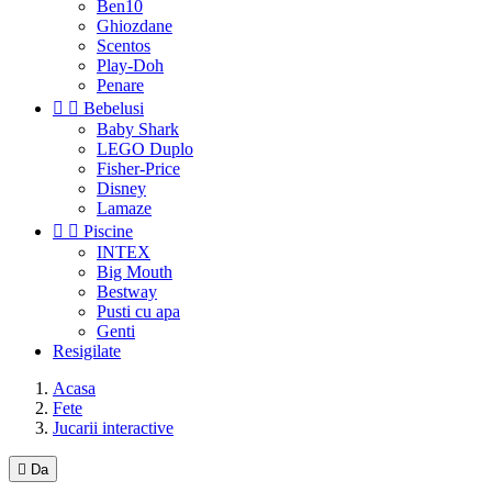
Ben10
Ghiozdane
Scentos
Play-Doh
Penare


Bebelusi
Baby Shark
LEGO Duplo
Fisher-Price
Disney
Lamaze


Piscine
INTEX
Big Mouth
Bestway
Pusti cu apa
Genti
Resigilate
Acasa
Fete
Jucarii interactive

Da