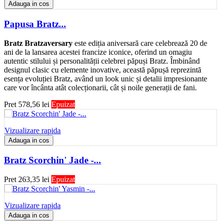
Adauga in cos
Papusa Bratz...
Bratz Bratzaversary
este ediția aniversară care celebrează 20 de
ani de la lansarea acestei francize iconice, oferind un omagiu
autentic stilului și personalității celebrei păpuși Bratz. Îmbinând
designul clasic cu elemente inovative, această păpușă reprezintă
esența evoluției Bratz, având un look unic și detalii impresionante
care vor încânta atât colecționarii, cât și noile generații de fani.
Pret
578,56 lei
Epuizat
Vizualizare rapida
Adauga in cos
Bratz Scorchin' Jade -...
Pret
263,35 lei
Epuizat
Vizualizare rapida
Adauga in cos