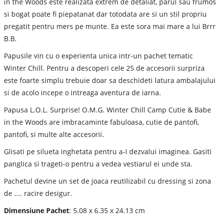
in the Woods este realizata extrem de detaliat, parul sau frumos
si bogat poate fi piepatanat dar totodata are si un stil propriu
pregatit pentru mers pe munte. Ea este sora mai mare a lui Brrr
B.B.
Papusile vin cu o experienta unica intr-un pachet tematic
Winter Chill. Pentru a descoperi cele 25 de accesorii surpriza
este foarte simplu trebuie doar sa deschideti latura ambalajului
si de acolo incepe o intreaga aventura de iarna.
Papusa L.O.L. Surprise! O.M.G. Winter Chill Camp Cutie & Babe
in the Woods are imbracaminte fabuloasa, cutie de pantofi,
pantofi, si multe alte accesorii.
Glisati pe silueta inghetata pentru a-I dezvalui imaginea. Gasiti
panglica si trageti-o pentru a vedea vestiarul ei unde sta.
Pachetul devine un set de joaca reutilizabil cu dressing si zona
de .... racire desigur.
Dimensiune Pachet
: 5.08 x 6.35 x 24.13 cm