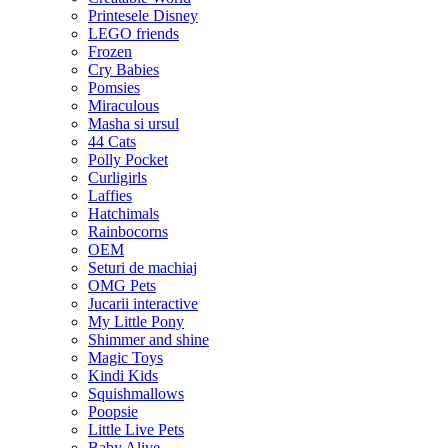
Printesele Disney
LEGO friends
Frozen
Cry Babies
Pomsies
Miraculous
Masha si ursul
44 Cats
Polly Pocket
Curligirls
Laffies
Hatchimals
Rainbocorns
OEM
Seturi de machiaj
OMG Pets
Jucarii interactive
My Little Pony
Shimmer and shine
Magic Toys
Kindi Kids
Squishmallows
Poopsie
Little Live Pets
Baby Alive