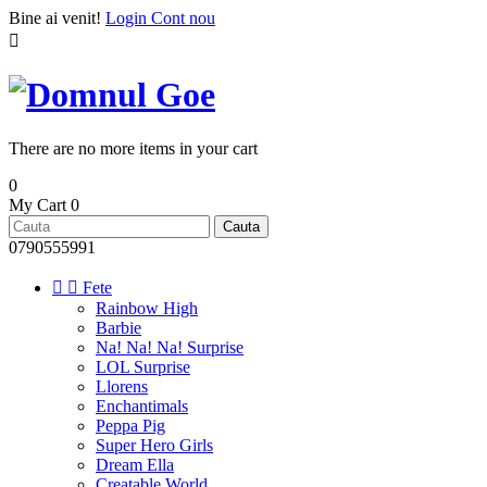
Bine ai venit!
Login
Cont nou

There are no more items in your cart
0
My Cart
0
Cauta
0790555991


Fete
Rainbow High
Barbie
Na! Na! Na! Surprise
LOL Surprise
Llorens
Enchantimals
Peppa Pig
Super Hero Girls
Dream Ella
Creatable World