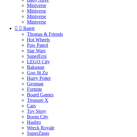
Miniverse
Miniverse
Miniverse
Miniverse


Baieti
Thomas & Friends
Hot Wheels
Paw Patrol
Star Wars
SuperEroi
LEGO City
Bakugan
Goo Jit Zu
Harry Potter
Geomag
Fortnite
Board Games
Treasure X
Cars
Toy Story
Boom City
Hasbro
Wreck Royale
SuperZings