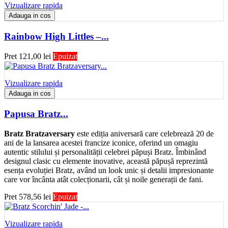
Vizualizare rapida
Adauga in cos
Rainbow High Littles –...
Pret
121,00 lei
Epuizat
Vizualizare rapida
Adauga in cos
Papusa Bratz...
Bratz Bratzaversary
este ediția aniversară care celebrează 20 de
ani de la lansarea acestei francize iconice, oferind un omagiu
autentic stilului și personalității celebrei păpuși Bratz. Îmbinând
designul clasic cu elemente inovative, această păpușă reprezintă
esența evoluției Bratz, având un look unic și detalii impresionante
care vor încânta atât colecționarii, cât și noile generații de fani.
Pret
578,56 lei
Epuizat
Vizualizare rapida