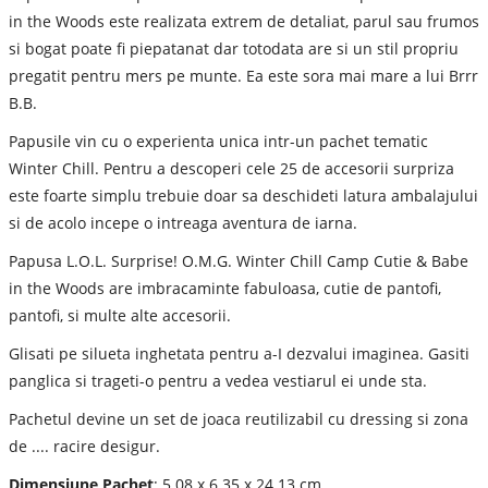
in the Woods este realizata extrem de detaliat, parul sau frumos
si bogat poate fi piepatanat dar totodata are si un stil propriu
pregatit pentru mers pe munte. Ea este sora mai mare a lui Brrr
B.B.
Papusile vin cu o experienta unica intr-un pachet tematic
Winter Chill. Pentru a descoperi cele 25 de accesorii surpriza
este foarte simplu trebuie doar sa deschideti latura ambalajului
si de acolo incepe o intreaga aventura de iarna.
Papusa L.O.L. Surprise! O.M.G. Winter Chill Camp Cutie & Babe
in the Woods are imbracaminte fabuloasa, cutie de pantofi,
pantofi, si multe alte accesorii.
Glisati pe silueta inghetata pentru a-I dezvalui imaginea. Gasiti
panglica si trageti-o pentru a vedea vestiarul ei unde sta.
Pachetul devine un set de joaca reutilizabil cu dressing si zona
de .... racire desigur.
Dimensiune Pachet
: 5.08 x 6.35 x 24.13 cm