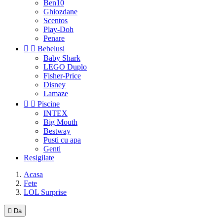
Ben10
Ghiozdane
Scentos
Play-Doh
Penare


Bebelusi
Baby Shark
LEGO Duplo
Fisher-Price
Disney
Lamaze


Piscine
INTEX
Big Mouth
Bestway
Pusti cu apa
Genti
Resigilate
Acasa
Fete
LOL Surprise

Da