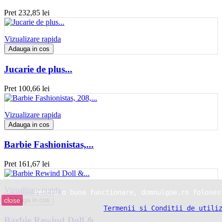
Pret
232,85 lei
Vizualizare rapida
Adauga in cos
Jucarie de plus...
Pret
100,66 lei
Vizualizare rapida
Adauga in cos
Barbie Fashionistas,...
Pret
161,67 lei
Vizualizare rapida
Pentru o buna functionare, domnulgoe.ro foloses
close
Adauga in cos
Termenii si Conditii de utili
Barbie Rewind Doll &...