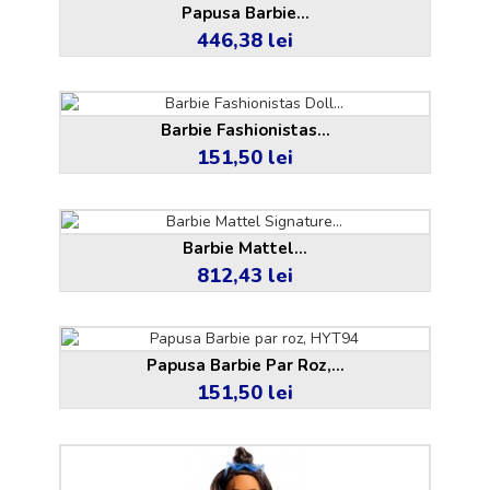
Papusa Barbie...
446,38 lei
Pret
Barbie Fashionistas...
151,50 lei
Pret
Barbie Mattel...
812,43 lei
Pret
Papusa Barbie Par Roz,...
151,50 lei
Pret