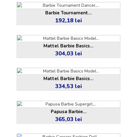
Barbie Tournament...
192,18 lei
Pret
Mattel Barbie Basics...
304,03 lei
Pret
Mattel Barbie Basics...
334,53 lei
Pret
Papusa Barbie...
365,03 lei
Pret