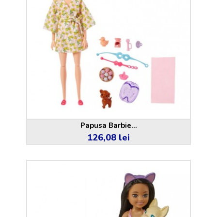
Papusa Barbie...
126,08 lei
Pret