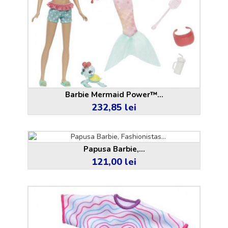
Barbie Mermaid Power™...
232,85 lei
Pret
Papusa Barbie,...
121,00 lei
Pret