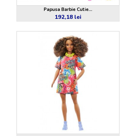
Papusa Barbie Cutie...
192,18 lei
Pret