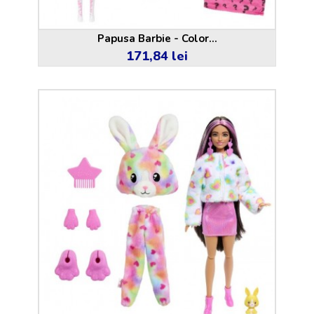
Papusa Barbie - Color...
171,84 lei
Pret