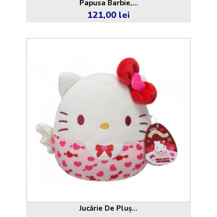
Papusa Barbie,...
121,00 lei
Pret
Jucărie De Pluș...