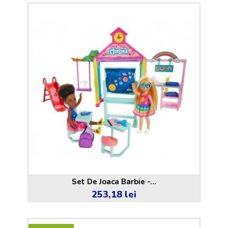
Set De Joaca Barbie -...
253,18 lei
Pret