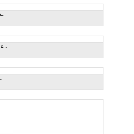
...
...
..