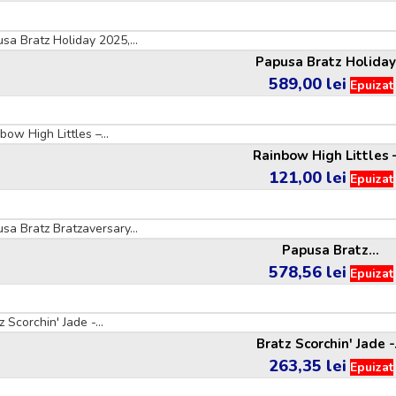
Papusa Bratz Holiday.
589,00 lei
Pret
Epuizat
Rainbow High Littles –
121,00 lei
Pret
Epuizat
Papusa Bratz...
578,56 lei
Pret
Epuizat
Bratz Scorchin' Jade -.
263,35 lei
Pret
Epuizat