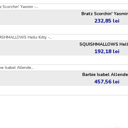
Bratz Scorchin' Yasmin
232,85 lei
Pret
SQUISHMALLOWS Hello
192,18 lei
Pret
Barbie Isabel Allende.
457,56 lei
Pret