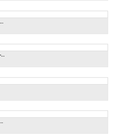
..
...
..