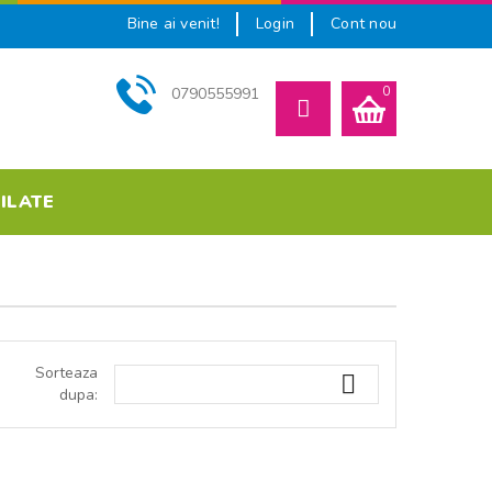
Bine ai venit!
Login
Cont nou
0790555991
0
ILATE
NY
Sorteaza

dupa: