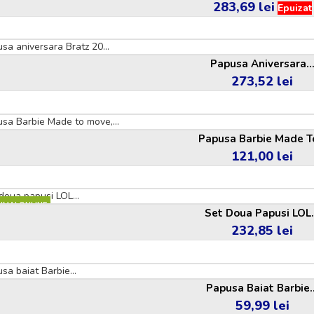
283,69 lei
Pret
Epuizat
Papusa Aniversara..
273,52 lei
Pret
Papusa Barbie Made To
121,00 lei
Pret
UMAI ONLINE
Set Doua Papusi LOL.
232,85 lei
Pret
Papusa Baiat Barbie..
59,99 lei
Pret