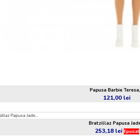
Papusa Barbie Teresa,.
121,00 lei
Pret
Bratzillaz Papusa Jade
253,18 lei
Pret
Epuizat