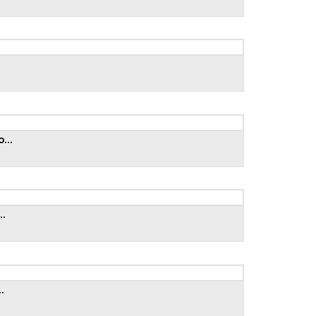
.
...
..
.