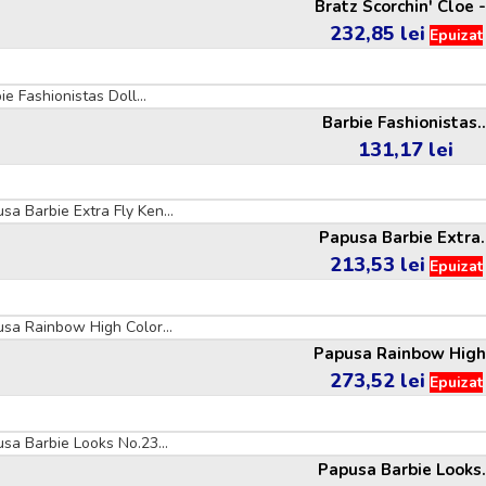
Bratz Scorchin' Cloe -.
232,85 lei
Pret
Epuizat
Barbie Fashionistas..
131,17 lei
Pret
Papusa Barbie Extra..
213,53 lei
Pret
Epuizat
Papusa Rainbow High.
273,52 lei
Pret
Epuizat
Papusa Barbie Looks.