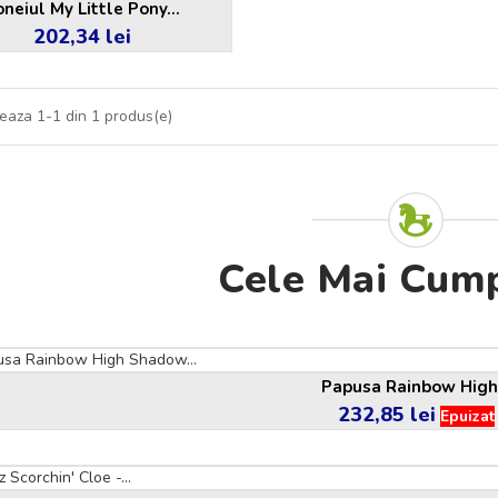
neiul My Little Pony...
202,34 lei
Pret
seaza 1-1 din 1 produs(e)
Cele Mai Cum
Papusa Rainbow High.
232,85 lei
Pret
Epuizat