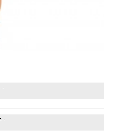
..
...