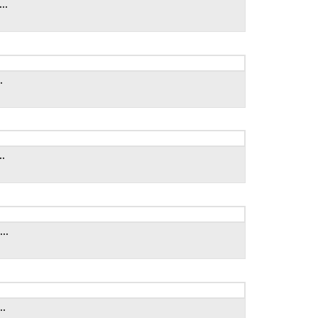
..
.
.
..
..