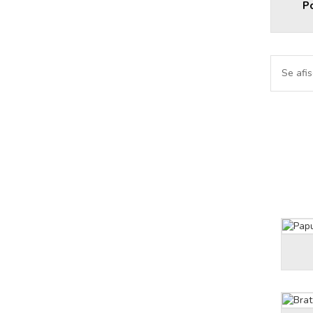
Po
Se afi