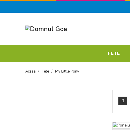
FETE
Acasa
Fete
My Little Pony