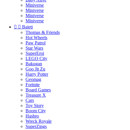
Miniverse
Miniverse
Miniverse
Miniverse


Baieti
Thomas & Friends
Hot Wheels
Paw Patrol
Star Wars
SuperEroi
LEGO City
Bakugan
Goo Jit Zu
Harry Potter
Geomag
Fortnite
Board Games
Treasure X
Cars
Toy Story
Boom City
Hasbro
Wreck Royale
SuperZings