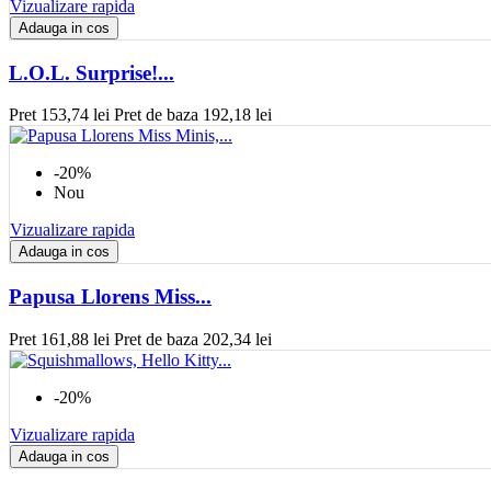
Vizualizare rapida
Adauga in cos
L.O.L. Surprise!...
Pret
153,74 lei
Pret de baza
192,18 lei
-20%
Nou
Vizualizare rapida
Adauga in cos
Papusa Llorens Miss...
Pret
161,88 lei
Pret de baza
202,34 lei
-20%
Vizualizare rapida
Adauga in cos