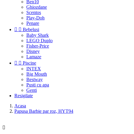
Ben10
Ghiozdane
Scentos
Play-Doh
Penare


Bebelusi
Baby Shark
LEGO Duplo
Fisher-Price
Disney
Lamaze


Piscine
INTEX
Big Mouth
Bestway
Pusti cu apa
Genti
Resigilate
Acasa
Papusa Barbie par roz, HYT94
