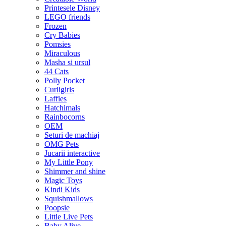
Printesele Disney
LEGO friends
Frozen
Cry Babies
Pomsies
Miraculous
Masha si ursul
44 Cats
Polly Pocket
Curligirls
Laffies
Hatchimals
Rainbocorns
OEM
Seturi de machiaj
OMG Pets
Jucarii interactive
My Little Pony
Shimmer and shine
Magic Toys
Kindi Kids
Squishmallows
Poopsie
Little Live Pets
Baby Alive