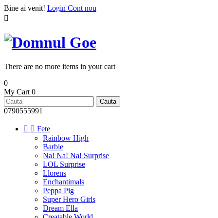
Bine ai venit!
Login
Cont nou

There are no more items in your cart
0
My Cart
0
Cauta
0790555991


Fete
Rainbow High
Barbie
Na! Na! Na! Surprise
LOL Surprise
Llorens
Enchantimals
Peppa Pig
Super Hero Girls
Dream Ella
Creatable World