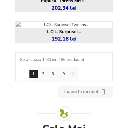
Papusa Llorens Miss...
202,34 lei
Pret
L.O.L. Surprise!...
192,18 lei
Pret
Se afiseaza 1-60 din 496 produs(e)
1
2
3
9

Inapoi la inceput