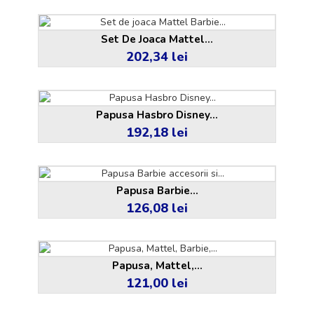
Set De Joaca Mattel...
202,34 lei
Pret
Papusa Hasbro Disney...
192,18 lei
Pret
Papusa Barbie...
126,08 lei
Pret
Papusa, Mattel,...
121,00 lei
Pret