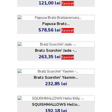
121,00 lei
Pret
Epuizat
Papusa Bratz...
578,56 lei
Pret
Epuizat
Bratz Scorchin' Jade -...
263,35 lei
Pret
Epuizat
Bratz Scorchin' Yasmin...
232,85 lei
Pret
SQUISHMALLOWS Hello...
192,18 lei
Pret