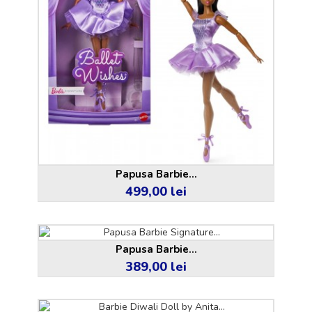
Papusa Barbie...
499,00 lei
Pret
Papusa Barbie...
389,00 lei
Pret