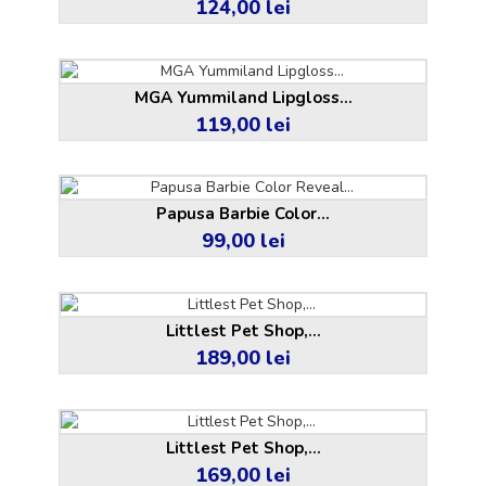
124,00 lei
Pret
MGA Yummiland Lipgloss...
119,00 lei
Pret
Papusa Barbie Color...
99,00 lei
Pret
Littlest Pet Shop,...
189,00 lei
Pret
Littlest Pet Shop,...
169,00 lei
Pret