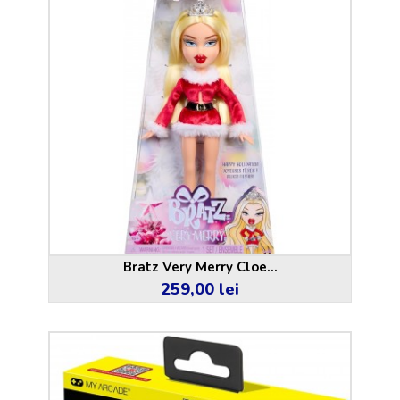
Bratz Very Merry Cloe...
259,00 lei
Pret