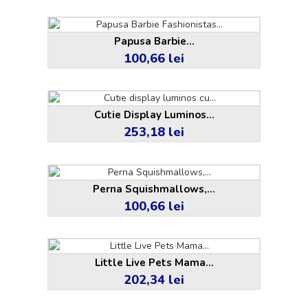
Papusa Barbie...
100,66 lei
Pret
Cutie Display Luminos...
253,18 lei
Pret
Perna Squishmallows,...
100,66 lei
Pret
Little Live Pets Mama...
202,34 lei
Pret