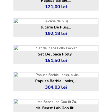
Papusa Barbie,...
121,00 lei
Pret
Jucărie De Pluș...
192,18 lei
Pret
Set De Joaca Polly...
151,50 lei
Pret
Papusa Barbie Looks,...
304,03 lei
Pret
Mr. Beast Lab Goo Jit...