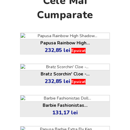
Cele Mai
Cumparate
Papusa Rainbow High...
232,85 lei
Pret
Epuizat
Bratz Scorchin' Cloe -...
232,85 lei
Pret
Epuizat
Barbie Fashionistas...
131,17 lei
Pret