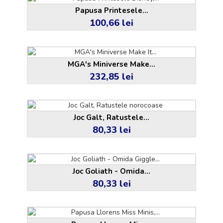
Papusa Printesele...
100,66 lei
Pret
MGA's Miniverse Make...
232,85 lei
Pret
Joc Galt, Ratustele...
80,33 lei
Pret
Joc Goliath - Omida...
80,33 lei
Pret