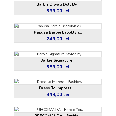
Barbie Diwali Doll By...
599,00 lei
Pret
Papusa Barbie Brooklyn...
249,00 lei
Pret
Barbie Signature...
589,00 lei
Pret
Dress To Impress -...
349,00 lei
Pret
PRECOMANDA - Barbie...