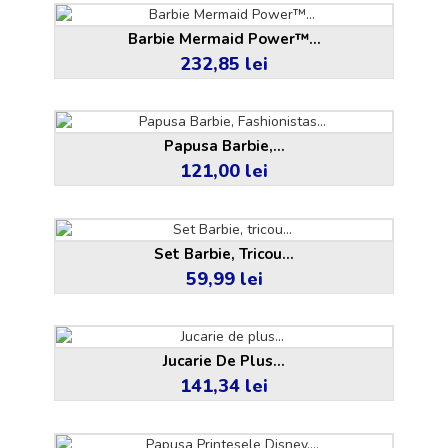
Barbie Mermaid Power™...
232,85 lei
Pret
Papusa Barbie,...
121,00 lei
Pret
Set Barbie, Tricou...
59,99 lei
Pret
Jucarie De Plus...
141,34 lei
Pret