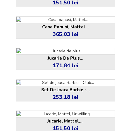
151,50 lei
Pret
Casa Papusi, Mattel...
365,03 lei
Pret
Jucarie De Plus...
171,84 lei
Pret
Set De Joaca Barbie -...
253,18 lei
Pret
Jucarie, Mattel,...
151,50 lei
Pret