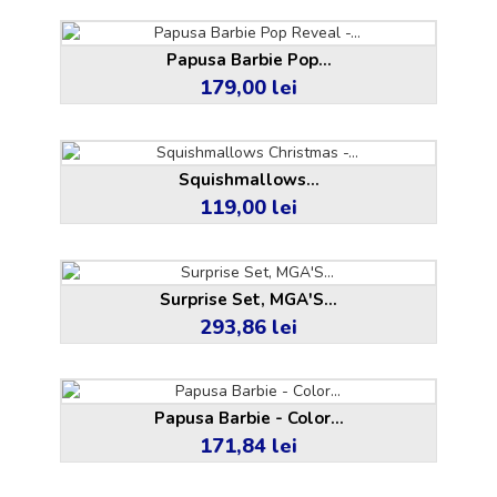
Papusa Barbie Pop...
179,00 lei
Pret
Squishmallows...
119,00 lei
Pret
Surprise Set, MGA'S...
293,86 lei
Pret
Papusa Barbie - Color...
171,84 lei
Pret